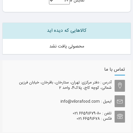
نمایش #
کالاهایی که دیده اید
محصولی یافت نشد
تماس با ما
آدرس : دفتر مرکزی: تهران، ستارخان، باقرخان، خیابان فرزین
شمالی، کوچه کاج، پلاک4، واحد 2
ایمیل : info@vilorafood.com
تلفن : 80-66591679 021
فکس : 66591678 021