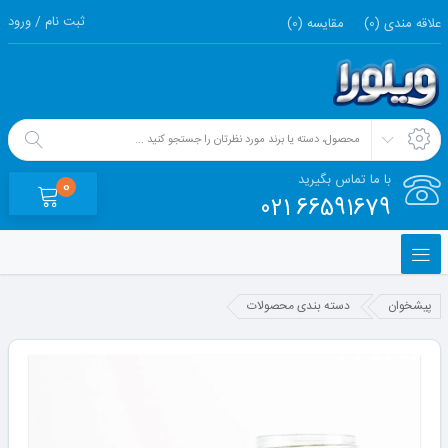
ثبت نام / ورود
علاقه مندی (
0
)
مقایسه (
0
)
با ما تماس بگیرید
0
66591679 021
پیشخوان
دسته بندی محصولات